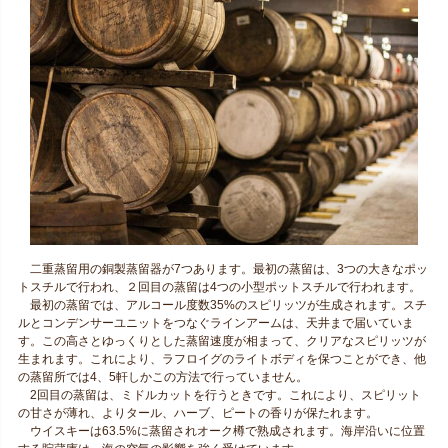
二重蒸留用の銅製蒸留器が7つあります。最初の蒸留は、3つの大きなポッ
トスチルで行われ、２回目の蒸留は4つの小型ポットスチルで行われます。
最初の蒸留では、アルコール度数35%のスピリッツが生成されます。スチ
ルとコンデンサーユニットをつなぐラインアームは、天井まで届いていま
す。この高さとゆっくりとした蒸留速度が相まって、クリアなスピリッツが
生まれます。これにより、ラフロイグのライトボディを保つことができ、他
の蒸留所では4、5軒しかこの方法で行っていません。
2回目の蒸留は、ミドルカットを行うときです。これにより、スピリット
の甘さが薄れ、よりタール、ハーブ、ピートの香りが保たれます。
ウイスキーは63.5%に蒸留されオーク樽で熟成されます。海岸沿いに位置