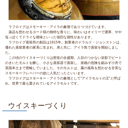
ラフロイグはスモーキー・アイラの象徴でありつづけています。
薬品を想わせるヨード様の独特な香りに、味わいはオイリーで濃厚、やや
塩っぽくてドライな後味といった強烈な個性があります。
ラフロイグ蒸留所の創設は1815年。創業者のドラルド・ジョンストンは、
優れた蒸留業者の家系に生まれ、弟と共に、アイラ島で蒸留を開始しまし
た。
この頃のウイスキーづくりは密造の全盛期。人目のつかない岩影でピート
のきいたモルトを醸し、小さな蒸留器で蒸留し、座礁の危険を顧みず小舟で
英国本土まで密輸していました。そのモルトは、霧の孤島を想わせる甘美な
スモーキーフレーバーの故に人気だったといいます。
ラフロイグはスモーキー・アイラの象徴として“アイラモルトの王”と呼ば
れ、世界で最も愛されているアイラモルトです。
ウイスキーづくり