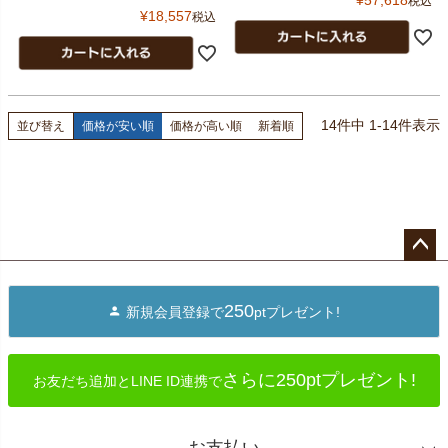
税込
¥
18,557
税込
14
件中
1
-
14
件表示
並び替え
価格が安い順
価格が高い順
新着順
ペー
ジト
250
新規会員登録で
ptプレゼント!
ップ
へ
さらに250ptプレゼント!
お友だち追加とLINE ID連携で
お支払い