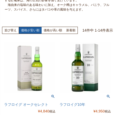
する貯蔵庫は、海の空気の影響を強く受けています。
海由来の塩味のある味わいに加え、オーク樽はキャラメル、バニラ、フル
ーツ、スパイス、さらにはタバコや革の風味を与えます。
14
件中
1
-
14
件表示
並び替え
価格が安い順
価格が高い順
新着順
ラフロイグ オークセレクト
ラフロイグ10年
¥
4,840
¥
4,950
税込
税込