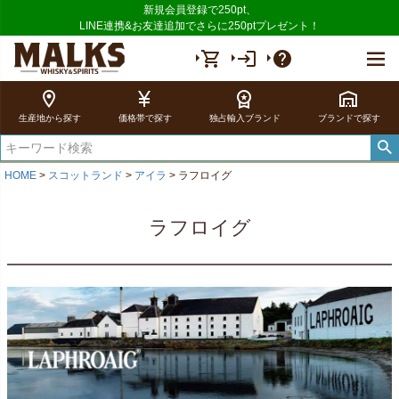
新規会員登録で250pt、
LINE連携&お友達追加でさらに250ptプレゼント！
shopping_cart
login
help
location_on
currency_yen
workspace_premium
warehouse
生産地から探す
価格帯で探す
独占輸入ブランド
ブランドで探す
HOME
スコットランド
アイラ
ラフロイグ
ラフロイグ