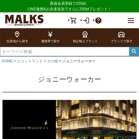
新規会員登録で250pt、
LINE連携&お友達追加でさらに250ptプレゼント！
shopping_cart
login
help
location_on
currency_yen
workspace_premium
warehouse
生産地から探す
価格帯で探す
独占輸入ブランド
ブランドで探す
HOME
スコットランド
その他
ジョニーウォーカー
ジョニーウォーカー