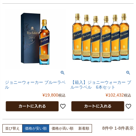
ジョニーウォーカー ブルーラベ
【箱入】ジョニーウォーカー ブ
ル
ルーラベル 6本セット
¥
19,800
¥
102,432
税込
税込
8
件中
1
-
8
件表示
並び替え
価格が安い順
価格が高い順
新着順