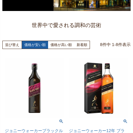
世界中で愛される調和の芸術
8
件中
1
-
8
件表示
並び替え
価格が安い順
価格が高い順
新着順
ジョニーウォーカーブラックル
ジョニーウォーカー12年 ブラ