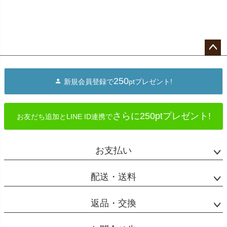
ペー
ジト
250
新規会員登録で
ptプレゼント!
ップ
へ
さらに250ptプレゼント!
お友だち追加とLINE ID連携で
お支払い
配送・送料
返品・交換