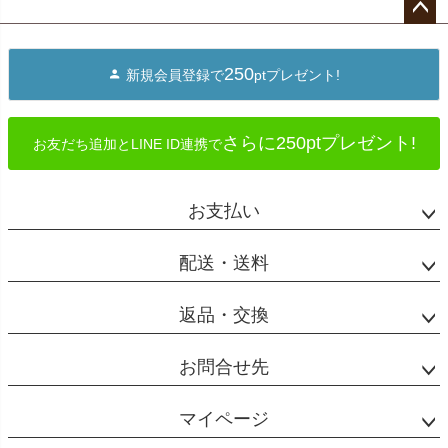
ペー
ジト
250
新規会員登録で
ptプレゼント!
ップ
へ
さらに250ptプレゼント!
お友だち追加とLINE ID連携で
お支払い
配送・送料
返品・交換
お問合せ先
マイページ