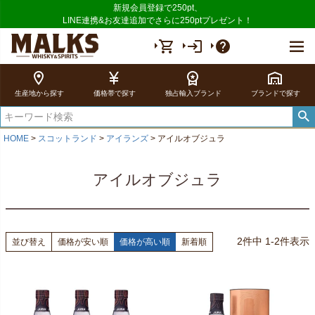
新規会員登録で250pt、
LINE連携&お友達追加でさらに250ptプレゼント！
shopping_cart
login
help
location_on
currency_yen
workspace_premium
warehouse
生産地から探す
価格帯で探す
独占輸入ブランド
ブランドで探す
HOME
スコットランド
アイランズ
アイルオブジュラ
アイルオブジュラ
2
件中
1
-
2
件表示
並び替え
価格が安い順
価格が高い順
新着順