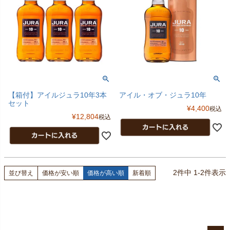
【箱付】アイルジュラ10年3本
アイル・オブ・ジュラ10年
セット
¥
4,400
税込
¥
12,804
税込
2
件中
1
-
2
件表示
並び替え
価格が安い順
価格が高い順
新着順