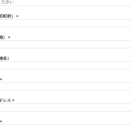
区町村）
(
必
須
地）
)
(
必
須
物名）
)
(
必
須
ドレス
)
(
必
須
)
(