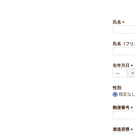
氏名
(
必
須
氏名（フリ
)
生年月日
(
必
須
性別
)
指定な
郵便番号
(
必
須
都道府県
)