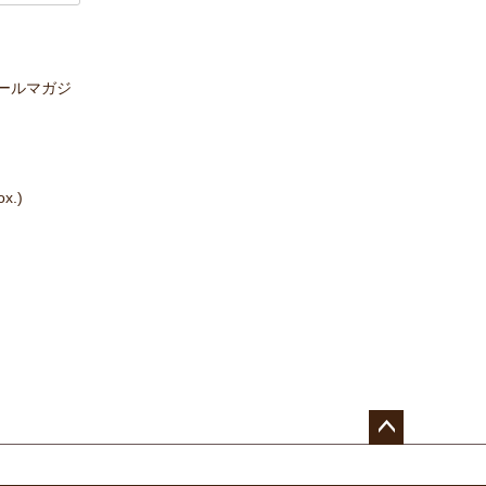
ールマガジ
x.)
ペー
ジト