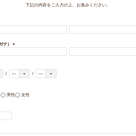
下記の内容をご入力の上、お進みください。
ガナ）
(
必
須
)
し
男性
女性