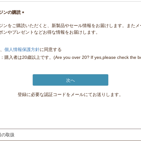
必
須
ジンの購読
)
(
ジンをご購読いただくと、新製品やセール情報をお届けします。またメ
必
ポンやプレゼントなどお得な情報をお届けします。
須
)
、
個人情報保護方針
に同意する
入者は20歳以上です。(Are you over 20? If yes,please check the bo
次へ
登録に必要な認証コードをメールにてお送りします。
報の取扱