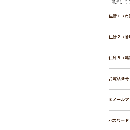
(
必
須
住所１（市
)
住所２（番
住所３（建
お電話番号
Ｅメールア
パスワード