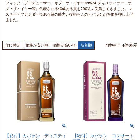
フィック・プロデューサー・オブ・ザ・イヤーやIWSCディスティラー・オ
ブ・ザ・イヤー等に代表される権威ある賞を700近く受賞してきました。マ
スター・ブレンダーである彼の能力と技術もこのカバランの評価を押し上げ
ました。
4
件中
1
-
4
件表示
並び替え
価格が安い順
価格が高い順
新着順
【箱付】カバラン ディスティ
【箱付】カバラン コンサート