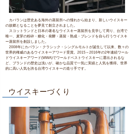
カバランは歴史ある海外の蒸留所への憧れから始まり、新しいウイスキー
の故郷となることを夢見て創立されました。
スコットランドと日本の著名なウイスキー蒸留所を見学して周り、台湾で
唯一、麦芽の粉砕・糖化・発酵・蒸留・熟成・ブレンドを自ら行うウイスキ
ー蒸留所を創設しました。
2008年にカバラン・クラシック・シングルモルトが誕生して以来、数々の
世界的権威のあるウイスキーアワード受賞。2015～2016年の2年連続ワール
ドウイスキーアワード(WWA)でワールドベストウイスキーに選出されるな
ど、ブランドの歴史は浅いが、確かな品質で一気に実績と人気を獲得。世界
的に高い人気を誇る台湾ウイスキーの造り手です。
ウイスキーづくり