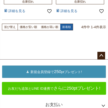
在庫切れ
在庫切れ
詳細を見る
詳細を見る
4
件中
1
-
4
件表示
並び替え
価格が安い順
価格が高い順
新着順
ペー
ジト
250
新規会員登録で
ptプレゼント!
ップ
へ
さらに250ptプレゼント!
お友だち追加とLINE ID連携で
お支払い