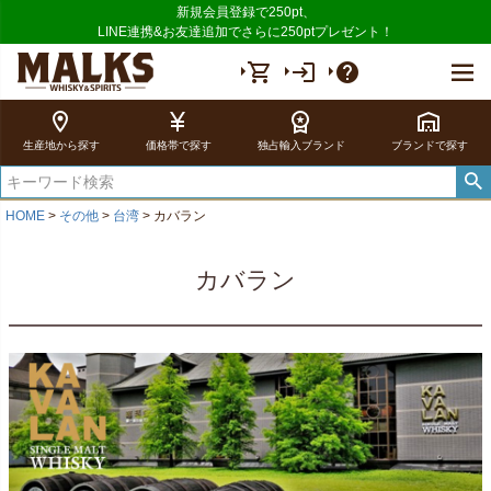
新規会員登録で250pt、
LINE連携&お友達追加でさらに250ptプレゼント！
shopping_cart
login
help
location_on
currency_yen
workspace_premium
warehouse
生産地から探す
価格帯で探す
独占輸入ブランド
ブランドで探す
HOME
その他
台湾
カバラン
カバラン