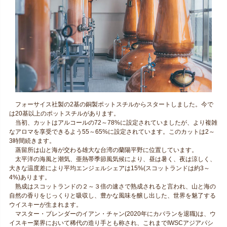
フォーサイス社製の2基の銅製ポットスチルからスタートしました。今で
は20基以上のポットスチルがあります。
当初、カットはアルコールの72～78%に設定されていましたが、より複雑
なアロマを享受できるよう55～65%に設定されています。このカットは2～
3時間続きます。
蒸留所は山と海が交わる雄大な台湾の蘭陽平野に位置しています。
太平洋の海風と潮気、亜熱帯季節風気候により、昼は暑く、夜は涼しく、
大きな温度差により平均エンジェルシェアは15%(スコットランドは約3～
4%)あります。
熟成はスコットランドの２～３倍の速さで熟成されると言われ、山と海の
自然の香りをじっくりと吸収し、豊かな風味を醸し出した、世界を魅了する
ウイスキーが生まれます。
マスター・ブレンダーのイアン・チャン(2020年にカバランを退職)は、ウ
イスキー業界において稀代の造り手とも称され、これまでIWSCアジアパシ