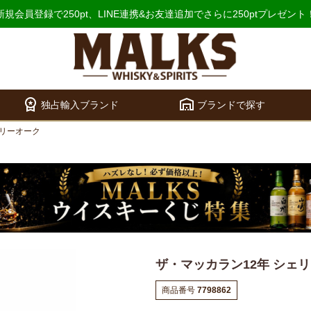
新規会員登録で250pt、
LINE連携&お友達追加でさらに250ptプレゼント
workspace_premium
warehouse
検索
独占輸入ブランド
ブランドで探す
ェリーオーク
ザ・マッカラン12年 シェ
商品番号
7798862