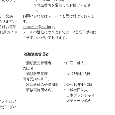
※電話番号を通知してお掛けくださ
換
い。
り、交換・
お問い合わせはメールでも受け付けておりま
入りますが
す。
くはお電話
customer@malks.jp
利用ガイド
メールの返信につきましては、2営業日以内に
させていただいております。
酒類販売管理者
「酒類販売管理者
白石 健人
の氏名」
「酒類販売管理
令和7年4月3日
研修受講年月日」
「次回研修の受講期限」
令和10年4月2日
「研修実施団体名」
一般社団法人
日本フランチャイ
ズチェーン協会
合わせはメ
合がござい