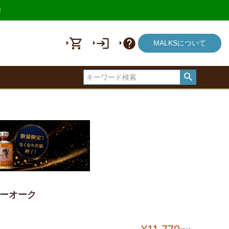
！
shopping_cart
login
help
MALKSについて
リーオーク