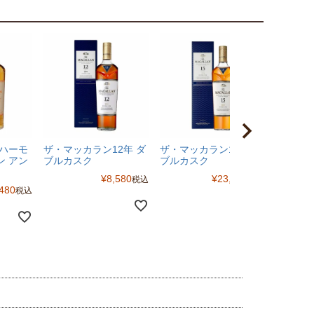
 ハーモ
ザ・マッカラン12年 ダ
ザ・マッカラン15年 ダ
ザ・マッ
ン アン
ブルカスク
ブルカスク
ブルカ
¥
8,580
¥
23,100
税込
税込
480
税込