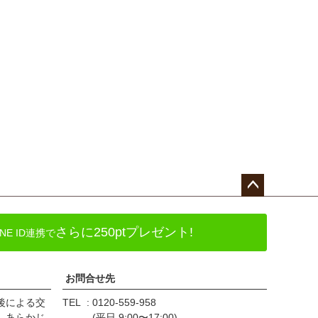
ペー
ジト
さらに250ptプレゼント!
E ID連携で
ップ
へ
お問合せ先
後による交
TEL
0120-559-958
、あらかじ
(平日 9:00〜17:00)