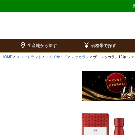
location_on
currency_yen
生産地から探す
価格帯で探す
HOME
スコットランド
スペイサイド
マッカラン
ザ・マッカラン12年 シ