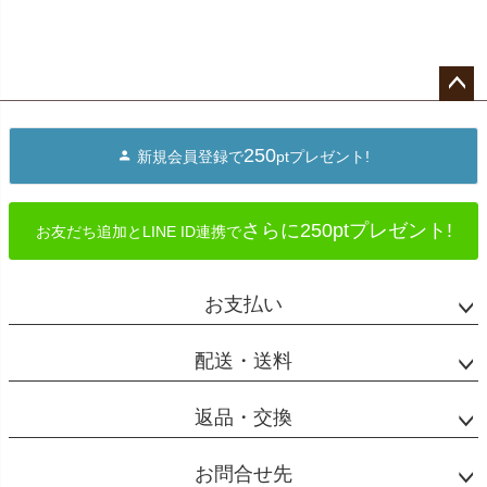
ペー
ジト
250
新規会員登録で
ptプレゼント!
ップ
へ
さらに250ptプレゼント!
お友だち追加とLINE ID連携で
お支払い
配送・送料
返品・交換
お問合せ先