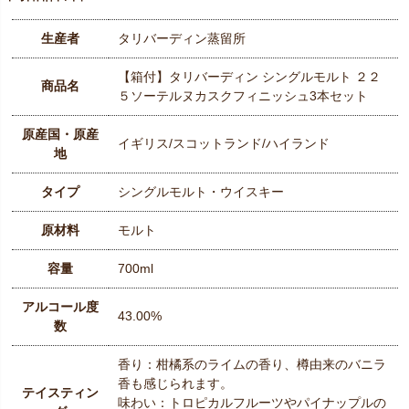
生産者
タリバーディン蒸留所
【箱付】タリバーディン シングルモルト ２２
商品名
５ソーテルヌカスクフィニッシュ3本セット
原産国・原産
イギリス/スコットランド/ハイランド
地
タイプ
シングルモルト・ウイスキー
原材料
モルト
容量
700ml
アルコール度
43.00%
数
香り：柑橘系のライムの香り、樽由来のバニラ
香も感じられます。
テイスティン
味わい：トロピカルフルーツやパイナップルの