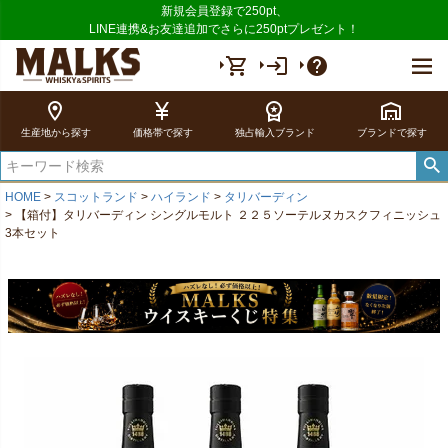
新規会員登録で250pt、
LINE連携&お友達追加でさらに250ptプレゼント！
shopping_cart
login
help
location_on
currency_yen
workspace_premium
warehouse
生産地から探す
価格帯で探す
独占輸入ブランド
ブランドで探す
HOME
スコットランド
ハイランド
タリバーディン
【箱付】タリバーディン シングルモルト ２２５ソーテルヌカスクフィニッシュ
3本セット