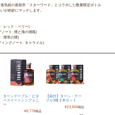
新進気鋭の蒸留所「スターワード」とコラボした数量限定ボトル
わいが絶妙にマッチします。
: レッド・ベリー)
ノート: 煙と海の潮風)
: 煙草の煙)
ディングノート: キャラメル)
ターンテーブル・ビタ
【箱付】ターン・テー
ースイートシンフォニ
ブル3種３本セット
ー
¥
23,650
税込
¥
8,778
税込