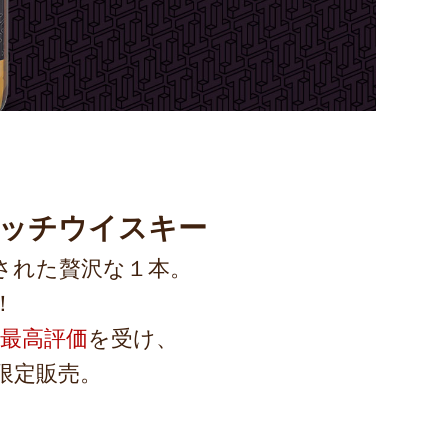
ッチウイスキー
された贅沢な１本。
！
で最高評価
を受け、
限定販売。