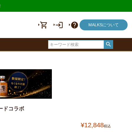
！
shopping_cart
login
help
MALKSについて
ードコラボ
¥
12,848
税込