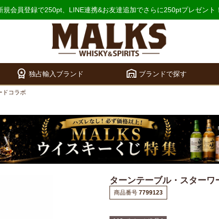
新規会員登録で250pt、
LINE連携&お友達追加でさらに250ptプレゼント
workspace_premium
warehouse
検索
独占輸入ブランド
ブランドで探す
ードコラボ
ターンテーブル・スターワ
商品番号
7799123