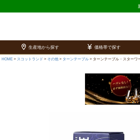
location_on
currency_yen
生産地から探す
価格帯で探す
HOME
スコットランド
その他
ターンテーブル
ターンテーブル・スターワ