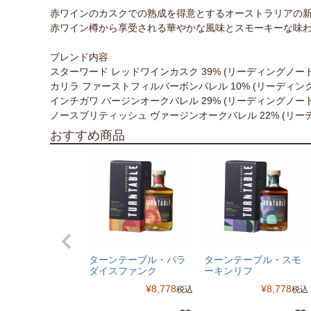
赤ワインのカスクでの熟成を得意とするオーストラリアの
赤ワイン樽から享受される華やかな風味とスモーキーな味
ブレンド内容
スターワード レッドワインカスク 39% (リーディングノート
カリラ ファーストフィルバーボンバレル 10% (リーディング
インチガワ バージンオークバレル 29% (リーディングノート
ノースブリティッシュ ヴァージンオークバレル 22% (リー
おすすめ商品
ターンテーブル・パラ
ターンテーブル・スモ
ダイスファンク
ーキンリフ
¥
8,778
¥
8,778
税込
税込