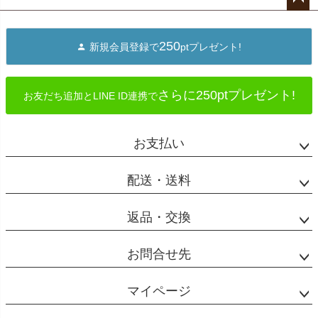
ペー
ジト
250
新規会員登録で
ptプレゼント!
ップ
へ
さらに250ptプレゼント!
お友だち追加とLINE ID連携で
お支払い
配送・送料
返品・交換
お問合せ先
マイページ