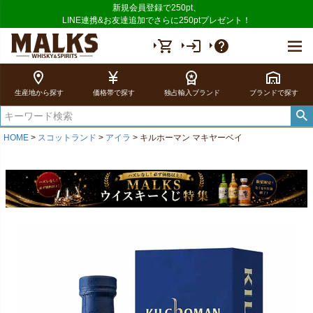
新規会員登録で250pt、
LINE連携&お友達追加でさらに250ptプレゼント！
shopping_cart
login
help
location_on
currency_yen
workspace_premium
warehouse
生産地から探す
価格帯で探す
独占輸入ブランド
ブランドで探す
HOME
スコットランド
アイラ
キルホーマン マキヤーベイ