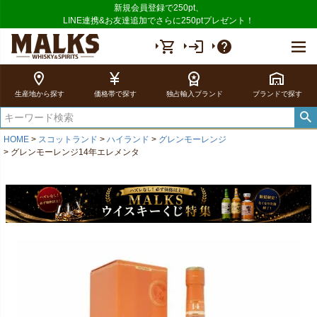
新規会員登録で250pt、
LINE連携&お友達追加でさらに250ptプレゼント！
shopping_cart
login
help
location_on
currency_yen
workspace_premium
warehouse
生産地から探す
価格帯で探す
独占輸入ブランド
ブランドで探す
HOME
スコットランド
ハイランド
グレンモーレンジ
グレンモーレンジ14年エレメンタ