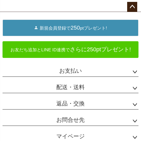
ペー
ジト
250
新規会員登録で
ptプレゼント!
ップ
へ
さらに250ptプレゼント!
お友だち追加とLINE ID連携で
お支払い
配送・送料
返品・交換
お問合せ先
マイページ