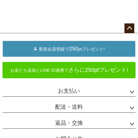
ペー
ジト
250
新規会員登録で
ptプレゼント!
ップ
へ
さらに250ptプレゼント!
お友だち追加とLINE ID連携で
お支払い
配送・送料
返品・交換