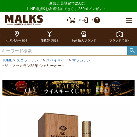
新規会員登録で250pt、
LINE連携&お友達追加でさらに250ptプレゼント！
shopping_cart
login
help
location_on
currency_yen
workspace_premium
warehouse
生産地から探す
価格帯で探す
独占輸入ブランド
ブランドで探す
HOME
スコットランド
スペイサイド
マッカラン
ザ・マッカラン25年 シェリーオーク