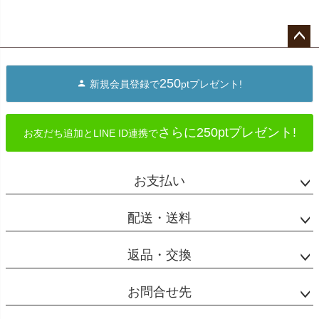
ペー
ジト
250
新規会員登録で
ptプレゼント!
ップ
へ
さらに250ptプレゼント!
お友だち追加とLINE ID連携で
お支払い
配送・送料
返品・交換
お問合せ先