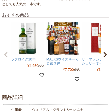
としても人気の一本です。
おすすめ商品
ラフロイグ10年
MALKSウイスキーく
ザ・マッカラン12
じ第３弾
シェリーオーク
¥
4,950
税込
¥
7,700
¥
11,770
税込
商品詳細
生産者
ウィリアム・グラント&サンズ社