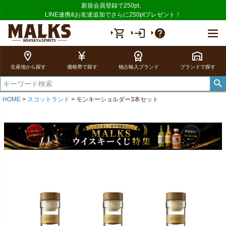
新規会員登録で250pt、
LINE連携&お友達追加でさらに250ptプレゼント！
shopping_cart
login
help
location_on
currency_yen
workspace_premium
warehouse
生産地から探す
価格帯で探す
独占輸入ブランド
ブランドで探す
HOME
スコットランド
モンキーショルダー3本セット